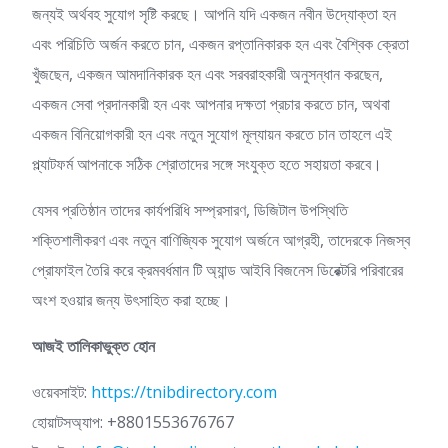
জন্যই অর্থবহ সুযোগ সৃষ্টি করছে। আপনি যদি একজন নবীন উদ্যোক্তা হন
এবং পরিচিতি অর্জন করতে চান, একজন রপ্তানিকারক হন এবং বৈশ্বিক ক্রেতা
খুঁজছেন, একজন আমদানিকারক হন এবং সরবরাহকারী অনুসন্ধান করছেন,
একজন সেবা প্রদানকারী হন এবং আপনার দক্ষতা প্রচার করতে চান, অথবা
একজন বিনিয়োগকারী হন এবং নতুন সুযোগ মূল্যায়ন করতে চান তাহলে এই
প্ল্যাটফর্ম আপনাকে সঠিক শ্রোতাদের সঙ্গে সংযুক্ত হতে সহায়তা করবে।
যেসব প্রতিষ্ঠান তাদের কার্যপরিধি সম্প্রসারণ, ডিজিটাল উপস্থিতি
শক্তিশালীকরণ এবং নতুন বাণিজ্যিক সুযোগ অর্জনে আগ্রহী, তাদেরকে নিজস্ব
প্রোফাইল তৈরি করে ক্রমবর্ধমান টি অ্যান্ড আইবি বিজনেস ডিরেক্টরি পরিবারের
অংশ হওয়ার জন্য উৎসাহিত করা হচ্ছে।
আজই
তালিকাভুক্ত
হোন
ওয়েবসাইট:
https://tnibdirectory.com
হোয়াটসঅ্যাপ: +8801553676767