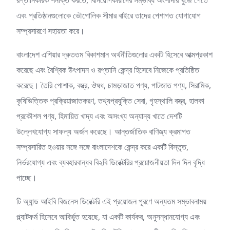
রপ্তানিকারক শনাক্ত করতে, বিনিয়োগকারীদের সম্ভাব্য অংশীদার খুঁজে পেতে
এবং প্রতিষ্ঠানগুলোকে ভৌগোলিক সীমার বাইরে তাদের পেশাগত যোগাযোগ
সম্প্রসারণে সহায়তা করে।
বাংলাদেশ এশিয়ার দ্রুততম বিকাশমান অর্থনীতিগুলোর একটি হিসেবে আত্মপ্রকাশ
করেছে এবং বৈশ্বিক উৎপাদন ও রপ্তানি কেন্দ্র হিসেবে নিজেকে প্রতিষ্ঠিত
করেছে। তৈরি পোশাক, বস্ত্র, ঔষধ, চামড়াজাত পণ্য, পাটজাত পণ্য, সিরামিক,
কৃষিভিত্তিক প্রক্রিয়াজাতকরণ, তথ্যপ্রযুক্তি সেবা, গৃহস্থালি বস্ত্র, হালকা
প্রকৌশল পণ্য, হিমায়িত খাদ্য এবং অসংখ্য অন্যান্য খাতে দেশটি
উল্লেখযোগ্য সাফল্য অর্জন করেছে। আন্তর্জাতিক বাণিজ্য ক্রমাগত
সম্প্রসারিত হওয়ার সঙ্গে সঙ্গে বাংলাদেশকে কেন্দ্র করে একটি বিস্তৃত,
নির্ভরযোগ্য এবং ব্যবহারবান্ধব বি২বি ডিরেক্টরির প্রয়োজনীয়তা দিন দিন বৃদ্ধি
পাচ্ছে।
টি অ্যান্ড আইবি বিজনেস ডিরেক্টরি এই প্রয়োজন পূরণে অন্যতম সম্ভাবনাময়
প্ল্যাটফর্ম হিসেবে আবির্ভূত হয়েছে, যা একটি কার্যকর, অনুসন্ধানযোগ্য এবং