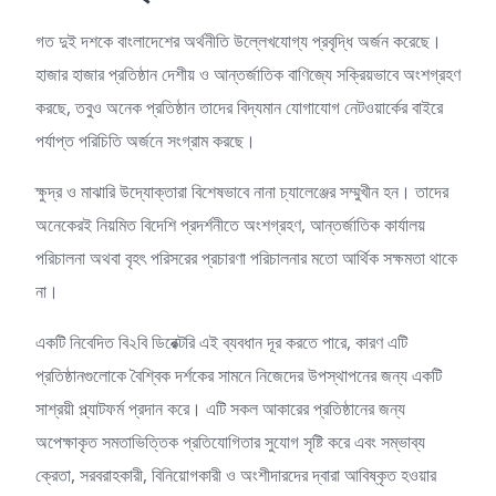
গত দুই দশকে বাংলাদেশের অর্থনীতি উল্লেখযোগ্য প্রবৃদ্ধি অর্জন করেছে।
হাজার হাজার প্রতিষ্ঠান দেশীয় ও আন্তর্জাতিক বাণিজ্যে সক্রিয়ভাবে অংশগ্রহণ
করছে, তবুও অনেক প্রতিষ্ঠান তাদের বিদ্যমান যোগাযোগ নেটওয়ার্কের বাইরে
পর্যাপ্ত পরিচিতি অর্জনে সংগ্রাম করছে।
ক্ষুদ্র ও মাঝারি উদ্যোক্তারা বিশেষভাবে নানা চ্যালেঞ্জের সম্মুখীন হন। তাদের
অনেকেরই নিয়মিত বিদেশি প্রদর্শনীতে অংশগ্রহণ, আন্তর্জাতিক কার্যালয়
পরিচালনা অথবা বৃহৎ পরিসরের প্রচারণা পরিচালনার মতো আর্থিক সক্ষমতা থাকে
না।
একটি নিবেদিত বি২বি ডিরেক্টরি এই ব্যবধান দূর করতে পারে, কারণ এটি
প্রতিষ্ঠানগুলোকে বৈশ্বিক দর্শকের সামনে নিজেদের উপস্থাপনের জন্য একটি
সাশ্রয়ী প্ল্যাটফর্ম প্রদান করে। এটি সকল আকারের প্রতিষ্ঠানের জন্য
অপেক্ষাকৃত সমতাভিত্তিক প্রতিযোগিতার সুযোগ সৃষ্টি করে এবং সম্ভাব্য
ক্রেতা, সরবরাহকারী, বিনিয়োগকারী ও অংশীদারদের দ্বারা আবিষ্কৃত হওয়ার