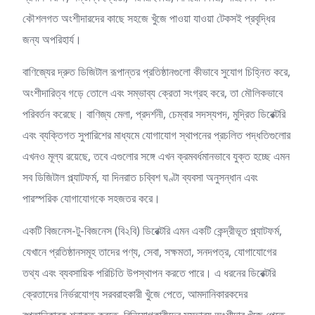
কৌশলগত অংশীদারদের কাছে সহজে খুঁজে পাওয়া যাওয়া টেকসই প্রবৃদ্ধির
জন্য অপরিহার্য।
বাণিজ্যের দ্রুত ডিজিটাল রূপান্তর প্রতিষ্ঠানগুলো কীভাবে সুযোগ চিহ্নিত করে,
অংশীদারিত্ব গড়ে তোলে এবং সম্ভাব্য ক্রেতা সংগ্রহ করে, তা মৌলিকভাবে
পরিবর্তন করেছে। বাণিজ্য মেলা, প্রদর্শনী, চেম্বার সদস্যপদ, মুদ্রিত ডিরেক্টরি
এবং ব্যক্তিগত সুপারিশের মাধ্যমে যোগাযোগ স্থাপনের প্রচলিত পদ্ধতিগুলোর
এখনও মূল্য রয়েছে, তবে এগুলোর সঙ্গে এখন ক্রমবর্ধমানভাবে যুক্ত হচ্ছে এমন
সব ডিজিটাল প্ল্যাটফর্ম, যা দিনরাত চব্বিশ ঘণ্টা ব্যবসা অনুসন্ধান এবং
পারস্পরিক যোগাযোগকে সহজতর করে।
একটি বিজনেস-টু-বিজনেস (বি২বি) ডিরেক্টরি এমন একটি কেন্দ্রীভূত প্ল্যাটফর্ম,
যেখানে প্রতিষ্ঠানসমূহ তাদের পণ্য, সেবা, সক্ষমতা, সনদপত্র, যোগাযোগের
তথ্য এবং ব্যবসায়িক পরিচিতি উপস্থাপন করতে পারে। এ ধরনের ডিরেক্টরি
ক্রেতাদের নির্ভরযোগ্য সরবরাহকারী খুঁজে পেতে, আমদানিকারকদের