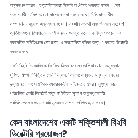
অনুসন্ধান করেন। রপ্তানিকারকরা বিদেশি অংশীদার শনাক্ত করেন। সেবা
প্রদানকারী প্রতিষ্ঠানগুলো তাদের দক্ষতা প্রচার করে। বিনিয়োগকারীরা
সম্ভাবনাময় সুযোগ অনুসন্ধান করেন। সরকারি সংস্থা এবং উন্নয়ন সহযোগী
প্রতিষ্ঠানগুলো শিল্পখাতের অংশীজনদের শনাক্ত করে। বাণিজ্য সংগঠন এবং
ব্যবসায়িক সমিতিগুলো যোগাযোগ ও সহযোগিতা বৃদ্ধির জন্য এ ধরনের ডিরেক্টরি
ব্যবহার করে।
একটি বি২বি ডিরেক্টরির কার্যকারিতা নির্ভর করে এর তালিকার মান, অনুসন্ধান
সুবিধা, শিল্পখাতভিত্তিক শ্রেণিবিন্যাস, বিশ্বাসযোগ্যতা, অনুসন্ধান যন্ত্রে
দৃশ্যমানতা এবং সামগ্রিক ব্যবহারকারীর অভিজ্ঞতার ওপর। সুশৃঙ্খলভাবে
পরিচালিত একটি ডিরেক্টরি নতুন বাণিজ্যিক সুযোগ অনুসন্ধানকারী
প্রতিষ্ঠানগুলোর জন্য একটি মূল্যবান সম্পদে পরিণত হতে পারে।
কেন
বাংলাদেশের
একটি
শক্তিশালী
বি২বি
ডিরেক্টরি
প্রয়োজন?