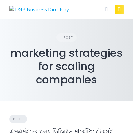
Skip
to
content
1 POST
marketing strategies
for scaling
companies
BLOG
এসএমইদের জন্য ডিজিটাল মার্কেটিং: টেকসই