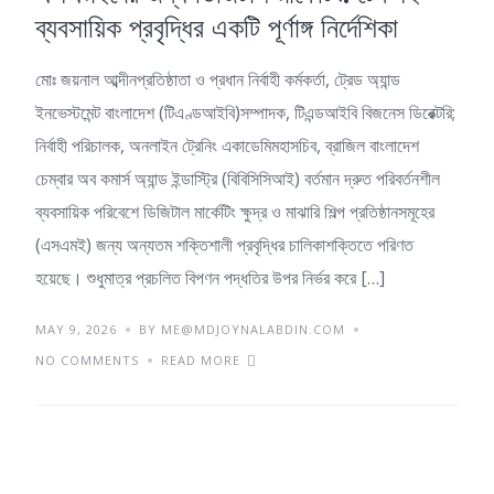
ব্যবসায়িক প্রবৃদ্ধির একটি পূর্ণাঙ্গ নির্দেশিকা
মোঃ জয়নাল আব্দীনপ্রতিষ্ঠাতা ও প্রধান নির্বাহী কর্মকর্তা, ট্রেড অ্যান্ড
ইনভেস্টমেন্ট বাংলাদেশ (টিএণ্ডআইবি)সম্পাদক, টিএন্ডআইবি বিজনেস ডিরেক্টরি;
নির্বাহী পরিচালক, অনলাইন ট্রেনিং একাডেমিমহাসচিব, ব্রাজিল বাংলাদেশ
চেম্বার অব কমার্স অ্যান্ড ইন্ডাস্ট্রি (বিবিসিসিআই) বর্তমান দ্রুত পরিবর্তনশীল
ব্যবসায়িক পরিবেশে ডিজিটাল মার্কেটিং ক্ষুদ্র ও মাঝারি শিল্প প্রতিষ্ঠানসমূহের
(এসএমই) জন্য অন্যতম শক্তিশালী প্রবৃদ্ধির চালিকাশক্তিতে পরিণত
হয়েছে। শুধুমাত্র প্রচলিত বিপণন পদ্ধতির উপর নির্ভর করে […]
MAY 9, 2026
BY ME@MDJOYNALABDIN.COM
NO COMMENTS
READ MORE