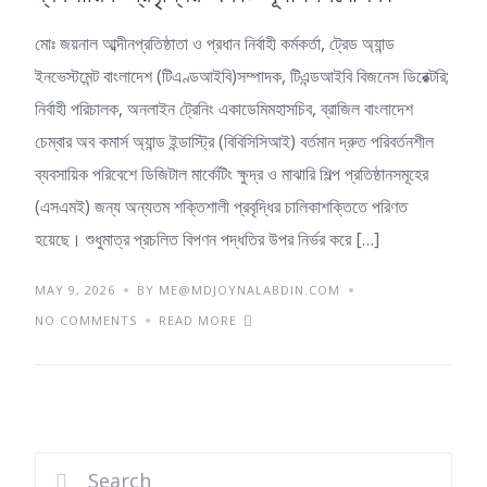
মোঃ জয়নাল আব্দীনপ্রতিষ্ঠাতা ও প্রধান নির্বাহী কর্মকর্তা, ট্রেড অ্যান্ড
ইনভেস্টমেন্ট বাংলাদেশ (টিএণ্ডআইবি)সম্পাদক, টিএন্ডআইবি বিজনেস ডিরেক্টরি;
নির্বাহী পরিচালক, অনলাইন ট্রেনিং একাডেমিমহাসচিব, ব্রাজিল বাংলাদেশ
চেম্বার অব কমার্স অ্যান্ড ইন্ডাস্ট্রি (বিবিসিসিআই) বর্তমান দ্রুত পরিবর্তনশীল
ব্যবসায়িক পরিবেশে ডিজিটাল মার্কেটিং ক্ষুদ্র ও মাঝারি শিল্প প্রতিষ্ঠানসমূহের
(এসএমই) জন্য অন্যতম শক্তিশালী প্রবৃদ্ধির চালিকাশক্তিতে পরিণত
হয়েছে। শুধুমাত্র প্রচলিত বিপণন পদ্ধতির উপর নির্ভর করে […]
MAY 9, 2026
BY ME@MDJOYNALABDIN.COM
NO COMMENTS
READ MORE