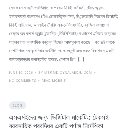
মোঃ জয়নাল আব্দীনপ্রতিষ্ঠাতা ও প্রধান নির্বাহী কর্মকর্তা, ট্রেড অ্যান্ড
ইনভেস্টমেন্ট বাংলাদেশ (টিএণ্ডআইবি)সম্পাদক, টিএন্ডআইবি বিজনেস ডিরেক্টরি;
নির্বাহী পরিচালক, অনলাইন ট্রেনিং একাডেমিমহাসচিব, ব্রাজিল বাংলাদেশ
চেম্বার অব কমার্স অ্যান্ড ইন্ডাস্ট্রি (বিবিসিসিআই) বাংলাদেশ এশিয়ার অন্যতম
সম্ভাবনাময় ব্যবসায়িক গন্তব্য হিসেবে আত্মপ্রকাশ করেছে। গত দুই দশকে
দেশটি প্রধানত কৃষিনির্ভর অর্থনীতি থেকে বহুমুখী এবং দ্রুত বিকাশমান একটি
বাজারব্যবস্থায় রূপান্তরিত হয়েছে, যেখানে শিল্প, […]
JUNE 10, 2026
BY ME@MDJOYNALABDIN.COM
NO COMMENTS
READ MORE
BLOG
এসএমইদের জন্য ডিজিটাল মার্কেটিং: টেকসই
ব্যবসায়িক প্রবৃদ্ধির একটি পূর্ণাঙ্গ নির্দেশিকা